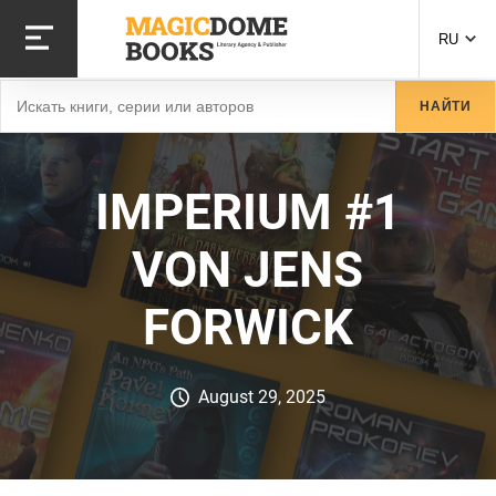
Перейти
к
RU
основному
содержанию
Найти
НАЙТИ
IMPERIUM #1
VON JENS
FORWICK
August 29, 2025