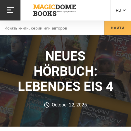
Перейти
к
RU
основному
содержанию
Найти
НАЙТИ
NEUES
HÖRBUCH:
LEBENDES EIS 4
October 22, 2025