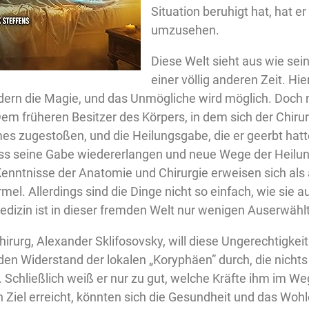
Situation beruhigt hat, hat er
umzusehen.
Diese Welt sieht aus wie sein
einer völlig anderen Zeit. Hier
dern die Magie, und das Unmögliche wird möglich. Doch n
m früheren Besitzer des Körpers, in dem sich der Chirur
es zugestoßen, und die Heilungsgabe, die er geerbt hatte
s seine Gabe wiedererlangen und neue Wege der Heilu
enntnisse der Anatomie und Chirurgie erweisen sich als 
rmel. Allerdings sind die Dinge nicht so einfach, wie sie a
edizin ist in dieser fremden Welt nur wenigen Auserwähl
hirurg, Alexander Sklifosovsky, will diese Ungerechtigkei
den Widerstand der lokalen „Koryphäen” durch, die nicht
 Schließlich weiß er nur zu gut, welche Kräfte ihm im W
 Ziel erreicht, könnten sich die Gesundheit und das Woh