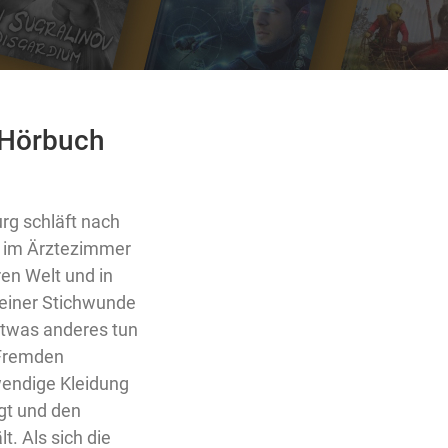
- Hörbuch
urg schläft nach
t im Ärztezimmer
ren Welt und in
 einer Stichwunde
detwas anderes tun
 Fremden
wendige Kleidung
gt und den
t. Als sich die