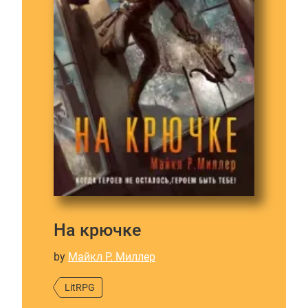
На крючке
by
Майкл Р. Миллер
LitRPG