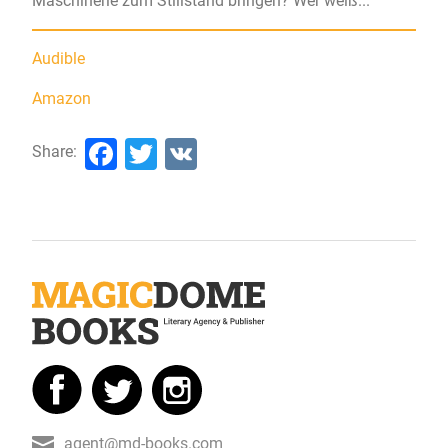
Maschinerie zum Stillstand bringen? Wer weiß...
Audible
Amazon
Facebook
Twitter
VK
Share:
agent@md-books.com