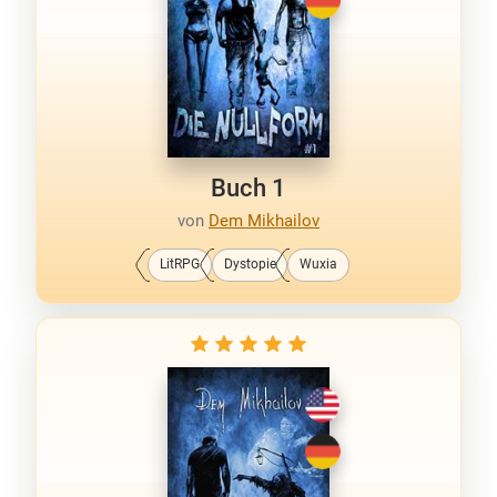
Buch 1
von
Dem Mikhailov
LitRPG
Dystopie
Wuxia